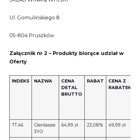
Ul. Gomulińskiego 8
05-804 Pruszków
Załącznik nr 2 – Produkty biorące udział w
Oferty
INDEKS
NAZWA
CENA
RABAT
CENA Z
o
DETAL
RABATEM
N
BRUTTO
L
D
TT.46
Glenlassie
64,99 zł
23,08%
49,99 zł
6
3YO