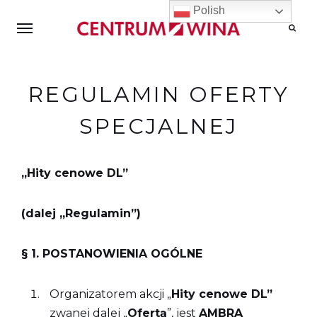
Polish
Wyszuk
REGULAMIN OFERTY
SPECJALNEJ
„Hity cenowe DL”
(dalej „Regulamin”)
§ 1. POSTANOWIENIA OGÓLNE
Organizatorem akcji „
Hity cenowe DL
”
zwanej dalej „
Ofertą
”, jest
AMBRA