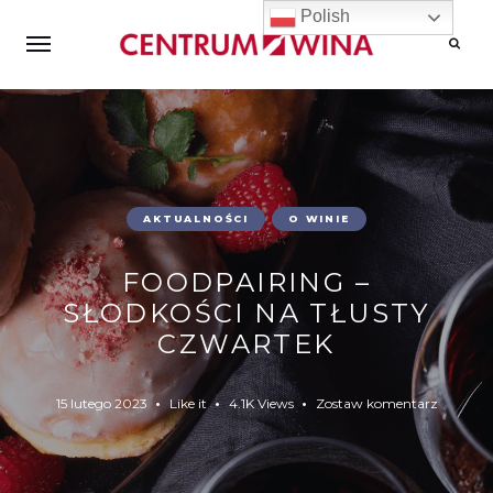
Polish
Wyszuk
AKTUALNOŚCI
O WINIE
FOODPAIRING –
SŁODKOŚCI NA TŁUSTY
CZWARTEK
15 lutego 2023
Like it
4.1K Views
Zostaw komentarz