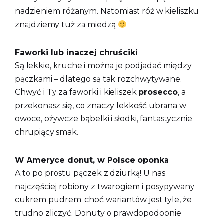
nadzieniem różanym. Natomiast róż w kieliszku
znajdziemy tuż za miedzą
Faworki lub inaczej chruściki
Są lekkie, kruche i można je podjadać między
pączkami – dlatego są tak rozchwytywane.
Chwyć i Ty za faworki i kieliszek
prosecco
, a
przekonasz się, co znaczy lekkość ubrana w
owoce, ożywcze bąbelki i słodki, fantastycznie
chrupiący smak.
W Ameryce donut, w Polsce oponka
A to po prostu pączek z dziurką! U nas
najczęściej robiony z twarogiem i posypywany
cukrem pudrem, choć wariantów jest tyle, że
trudno zliczyć. Donuty o prawdopodobnie