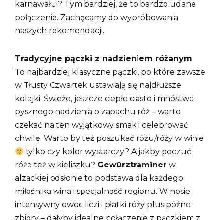
karnawału!? Tym bardziej, że to bardzo udane
połączenie. Zachęcamy do wypróbowania
naszych rekomendacji.
Tradycyjne pączki z nadzieniem różanym
To najbardziej klasyczne pączki, po które zawsze
w Tłusty Czwartek ustawiają się najdłuższe
kolejki. Świeże, jeszcze ciepłe ciasto i mnóstwo
pysznego nadzienia o zapachu róż – warto
czekać na ten wyjątkowy smak i celebrować
chwilę. Warto by też poszukać różu/róży w winie
tylko czy kolor wystarczy? A jakby poczuć
róże też w kieliszku?
Gewürztraminer
w
alzackiej odsłonie to podstawa dla każdego
miłośnika wina i specjalność regionu. W nosie
intensywny owoc liczi i płatki róży plus późne
zbiory – dałyby idealne połączenie z pączkiem z