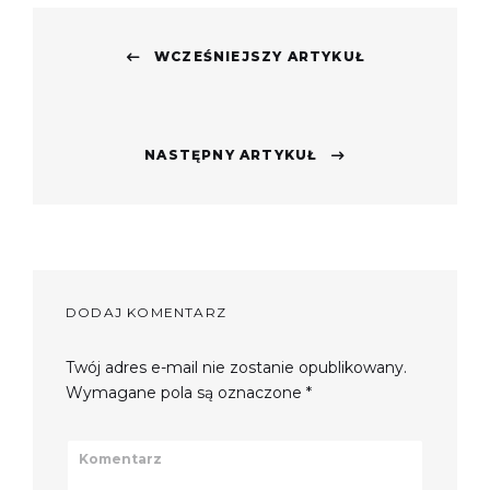
Nawigacja
WCZEŚNIEJSZY ARTYKUŁ
wpisu
Previous
post:
NASTĘPNY ARTYKUŁ
Next
post:
DODAJ KOMENTARZ
Twój adres e-mail nie zostanie opublikowany.
Wymagane pola są oznaczone
*